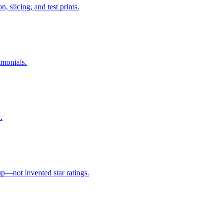
 slicing, and test prints.
imonials.
.
p—not invented star ratings.