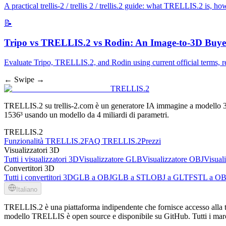
A practical trellis-2 / trellis 2 / trellis.2 guide: what TRELLIS.2 is,
📝
Tripo vs TRELLIS.2 vs Rodin: An Image-to-3D Buyer
Evaluate Tripo, TRELLIS.2, and Rodin using current official terms, re
← Swipe →
TRELLIS.2
TRELLIS.2 su trellis-2.com è un generatore IA immagine a modello 3D
1536³ usando un modello da 4 miliardi di parametri.
TRELLIS.2
Funzionalità TRELLIS.2
FAQ TRELLIS.2
Prezzi
Visualizzatori 3D
Tutti i visualizzatori 3D
Visualizzatore GLB
Visualizzatore OBJ
Visual
Convertitori 3D
Tutti i convertitori 3D
GLB a OBJ
GLB a STL
OBJ a GLTF
STL a OB
Italiano
TRELLIS.2 è una piattaforma indipendente che fornisce accesso alla te
modello TRELLIS è open source e disponibile su GitHub. Tutti i marchi