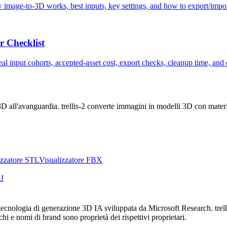
 how image-to-3D works, best inputs, key settings, and how to export/imp
 Checklist
al input cohorts, accepted-asset cost, export checks, cleanup time, an
 all'avanguardia. trellis-2 converte immagini in modelli 3D con mate
izzatore STL
Visualizzatore FBX
J
cnologia di generazione 3D IA sviluppata da Microsoft Research. trelli
 e nomi di brand sono proprietà dei rispettivi proprietari.