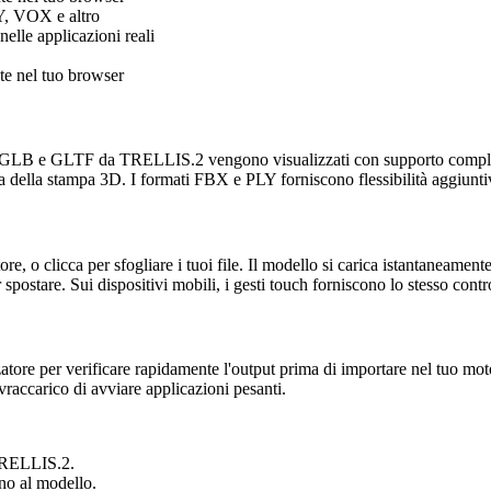
, VOX e altro
elle applicazioni reali
te nel tuo browser
 I file GLB e GLTF da TRELLIS.2 vengono visualizzati con supporto comple
ica della stampa 3D. I formati FBX e PLY forniscono flessibilità aggiunti
ore, o clicca per sfogliare i tuoi file. Il modello si carica istantaneamen
spostare. Sui dispositivi mobili, i gesti touch forniscono lo stesso contro
re per verificare rapidamente l'output prima di importare nel tuo motor
ovraccarico di avviare applicazioni pesanti.
 TRELLIS.2.
rno al modello.