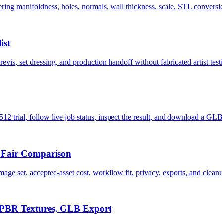
ng manifoldness, holes, normals, wall thickness, scale, STL conversion,
ist
s, set dressing, and production handoff without fabricated artist test
512 trial, follow live job status, inspect the result, and download a GLB
 Fair Comparison
set, accepted-asset cost, workflow fit, privacy, exports, and cleanu
, PBR Textures, GLB Export