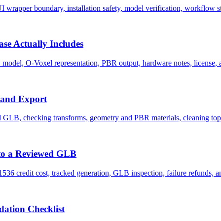
wrapper boundary, installation safety, model verification, workflow st
se Actually Includes
del, O-Voxel representation, PBR output, hardware notes, license, and
 and Export
 GLB, checking transforms, geometry and PBR materials, cleaning topo
to a Reviewed GLB
6 credit cost, tracked generation, GLB inspection, failure refunds, and
ation Checklist