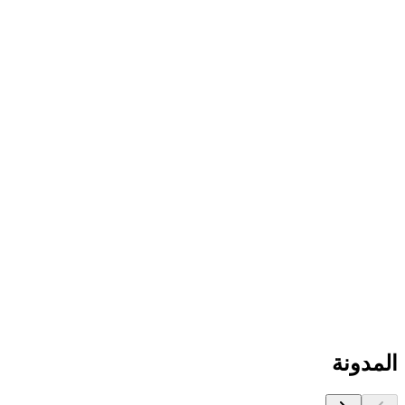
هل يمكن استخدام TRELLIS.2 للمشاريع التجارية؟
كم عدد المعاملات في نموذج TRELLIS.2؟
كيف يمكنني الوصول إلى TRELLIS.2؟
[email protected]
ابدأ مع TRELLIS.2
المدونة