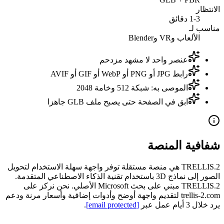
الانتظار
1-3 دقائق
مناسب لـ
الألعاب وVR وBlender
عنصر واحد لا مشهد مزدحم
رابط JPG أو PNG أو WebP أو GIF أو AVIF
الموصى به: شبكة 512 وخامة 2048
ابق في الصفحة حتى يصبح ملف GLB جاهزا
شفافية المنصة
TRELLIS.2 هي منصة مستقلة توفر واجهة سهلة الاستخدام لتحويل
الصور إلى نماذج 3D باستخدام تقنية الذكاء الاصطناعي المتقدمة.
TRELLIS.2 مبني على بحث Microsoft الأصلي. نحن نركز على
trellis-2.com لتقديم واجهة أوضح وأدوات إضافية وأسعار مرنة ودعم
يرد خلال 3 أيام عمل عبر
[email protected]
.