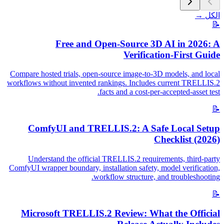
الكل
→
📝
Free and Open-Source 3D AI in 2026: A
Verification-First Guide
Compare hosted trials, open-source image-to-3D models, and local
workflows without invented rankings. Includes current TRELLIS.2
facts and a cost-per-accepted-asset test.
📝
ComfyUI and TRELLIS.2: A Safe Local Setup
Checklist (2026)
Understand the official TRELLIS.2 requirements, third-party
ComfyUI wrapper boundary, installation safety, model verification,
workflow structure, and troubleshooting.
📝
Microsoft TRELLIS.2 Review: What the Official