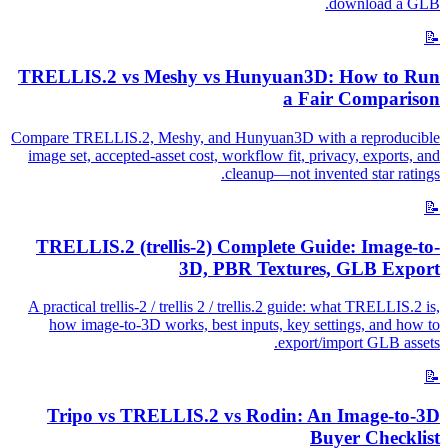
download a GLB.
📝
TRELLIS.2 vs Meshy vs Hunyuan3D: How to Run
a Fair Comparison
Compare TRELLIS.2, Meshy, and Hunyuan3D with a reproducible
image set, accepted-asset cost, workflow fit, privacy, exports, and
cleanup—not invented star ratings.
📝
TRELLIS.2 (trellis-2) Complete Guide: Image-to-
3D, PBR Textures, GLB Export
A practical trellis-2 / trellis 2 / trellis.2 guide: what TRELLIS.2 is,
how image-to-3D works, best inputs, key settings, and how to
export/import GLB assets.
📝
Tripo vs TRELLIS.2 vs Rodin: An Image-to-3D
Buyer Checklist