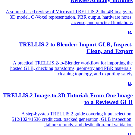
Release Actually Includes
A source-based review of Microsoft TRELLIS.2: the 4B image-to-
3D model, O-Voxel representation, PBR output, hardware notes,
license, and practical limitations.
📝
TRELLIS.2 to Blender: Import GLB, Inspect,
Clean, and Export
A practical TRELLIS.2-to-Blender workflow for importing the
hosted GLB, checking transforms, geometry and PBR materials,
cleaning topology, and exporting safely.
📝
TRELLIS.2 Image-to-3D Tutorial: From One Image
to a Reviewed GLB
A step-by-step TRELLIS.2 guide covering input selection,
512/1024/1536 credit cost, tracked generation, GLB inspection,
failure refunds, and destination-tool validation.
📝