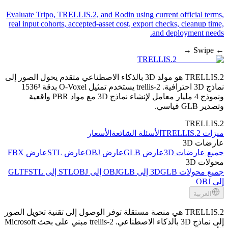
Evaluate Tripo, TRELLIS.2, and Rodin using current official terms,
real input cohorts, accepted-asset cost, export checks, cleanup time,
and deployment needs.
← Swipe →
TRELLIS.2
TRELLIS.2 هو مولد 3D بالذكاء الاصطناعي متقدم يحول الصور إلى
نماذج 3D احترافية. trellis-2 يستخدم تمثيل O-Voxel بدقة 1536³
ونموذج 4 مليار معامل لإنشاء نماذج 3D مع مواد PBR واقعية
وتصدير GLB قياسي.
TRELLIS.2
ميزات TRELLIS.2
الأسئلة الشائعة
الأسعار
عارضات 3D
جميع عارضات 3D
عارض GLB
عارض OBJ
عارض STL
عارض FBX
محولات 3D
جميع محولات 3D
GLB إلى OBJ
GLB إلى STL
OBJ إلى GLTF
STL
إلى OBJ
العربية
TRELLIS.2 هي منصة مستقلة توفر الوصول إلى تقنية تحويل الصور
إلى نماذج 3D بالذكاء الاصطناعي. trellis-2 مبني على بحث Microsoft