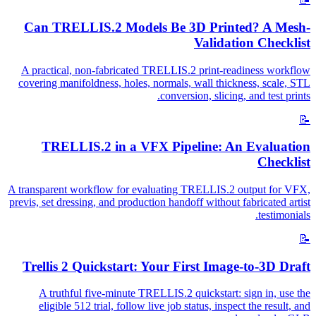
Can TRELLIS.2 Models Be 3D Printed? A Mesh-
Validation Checklist
A practical, non-fabricated TRELLIS.2 print-readiness workflow
covering manifoldness, holes, normals, wall thickness, scale, STL
conversion, slicing, and test prints.
📝
TRELLIS.2 in a VFX Pipeline: An Evaluation
Checklist
A transparent workflow for evaluating TRELLIS.2 output for VFX,
previs, set dressing, and production handoff without fabricated artist
testimonials.
📝
Trellis 2 Quickstart: Your First Image-to-3D Draft
A truthful five-minute TRELLIS.2 quickstart: sign in, use the
eligible 512 trial, follow live job status, inspect the result, and