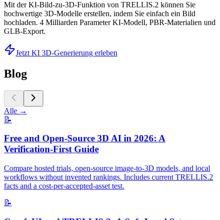
Mit der KI-Bild-zu-3D-Funktion von TRELLIS.2 können Sie
hochwertige 3D-Modelle erstellen, indem Sie einfach ein Bild
hochladen. 4 Milliarden Parameter KI-Modell, PBR-Materialien und
GLB-Export.
Jetzt KI 3D-Generierung erleben
Blog
Alle
→
📝
Free and Open-Source 3D AI in 2026: A
Verification-First Guide
Compare hosted trials, open-source image-to-3D models, and local
workflows without invented rankings. Includes current TRELLIS.2
facts and a cost-per-accepted-asset test.
📝