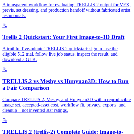
A transparent workflow for evaluating TRELLIS.2 output for VFX,
previs, set dressing, and production handoff without fabricated artist
testimonials.
📝
Trellis 2 Quickstart: Your First Image-to-3D Draft
A truthful five-minute TRELLIS.2 quickstart: sign in, use the
eligible 512 trial, follow live job status, inspect the result, and
download a GLB.
📝
TRELLIS.2 vs Meshy vs Hunyuan3D: How to Run
a Fair Comparison
Compare TRELLIS.2, Meshy, and Hunyuan3D with a reproducible
image set, accepted-asset cost, workflow fit, privacy, exports, and
cleanup—not invented star ratings.
📝
TRELLIS.2 (trellis-2) Complete Guide: Image-to-