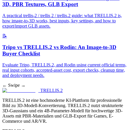
3D, PBR Textures, GLB Export
A practical trellis-2 / trellis 2 / trellis.2 guide: what TRELLIS.2 is,
how image-to-3D works, best inputs, key settings, and how to
export/import GLB assets.
📝
Tripo vs TRELLIS.2 vs Rodin: An Image-to-3D
Buyer Checklist
Evaluate Tripo, TRELLIS.2, and Rodin using current official terms,
real input cohorts, accepted-asset cost, export checks, cleanup time,
and deployment needs.
← Swipe →
TRELLIS.2
TRELLIS.2 ist eine hochmoderne KI-Plattform für professionelle
Bild zu 3D-Modell-Konvertierung. TRELLIS.2 nutzt strukturierte
3D-Gaussians und ein 4B-Parameter-Modell für hochwertige 3D-
Assets mit PBR-Materialien und GLB-Export für Games, E-
Commerce und AR/VR.