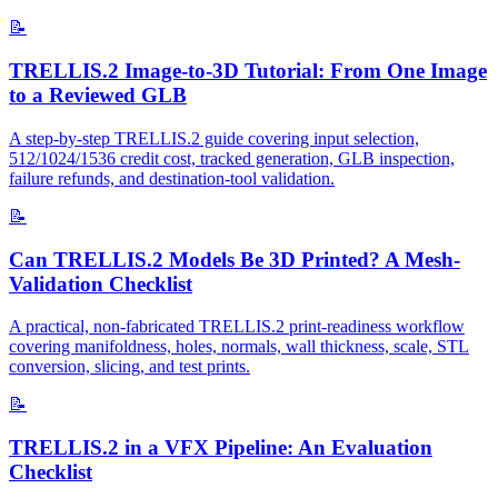
📝
TRELLIS.2 Image-to-3D Tutorial: From One Image
to a Reviewed GLB
A step-by-step TRELLIS.2 guide covering input selection,
512/1024/1536 credit cost, tracked generation, GLB inspection,
failure refunds, and destination-tool validation.
📝
Can TRELLIS.2 Models Be 3D Printed? A Mesh-
Validation Checklist
A practical, non-fabricated TRELLIS.2 print-readiness workflow
covering manifoldness, holes, normals, wall thickness, scale, STL
conversion, slicing, and test prints.
📝
TRELLIS.2 in a VFX Pipeline: An Evaluation
Checklist