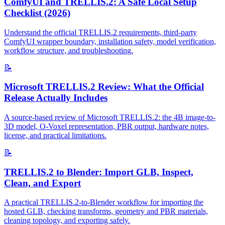
ComfyUI and TRELLIS.2: A Safe Local Setup
Checklist (2026)
Understand the official TRELLIS.2 requirements, third-party
ComfyUI wrapper boundary, installation safety, model verification,
workflow structure, and troubleshooting.
📝
Microsoft TRELLIS.2 Review: What the Official
Release Actually Includes
A source-based review of Microsoft TRELLIS.2: the 4B image-to-
3D model, O-Voxel representation, PBR output, hardware notes,
license, and practical limitations.
📝
TRELLIS.2 to Blender: Import GLB, Inspect,
Clean, and Export
A practical TRELLIS.2-to-Blender workflow for importing the
hosted GLB, checking transforms, geometry and PBR materials,
cleaning topology, and exporting safely.