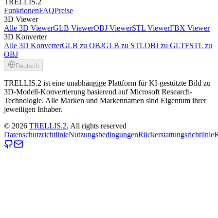
TRELLIS.2
Funktionen
FAQ
Preise
3D Viewer
Alle 3D Viewer
GLB Viewer
OBJ Viewer
STL Viewer
FBX Viewer
3D Konverter
Alle 3D Konverter
GLB zu OBJ
GLB zu STL
OBJ zu GLTF
STL zu
OBJ
Deutsch
TRELLIS.2 ist eine unabhängige Plattform für KI-gestützte Bild zu
3D-Modell-Konvertierung basierend auf Microsoft Research-
Technologie. Alle Marken und Markennamen sind Eigentum ihrer
jeweiligen Inhaber.
©
2026
TRELLIS.2
, All rights reserved
Datenschutzrichtlinie
Nutzungsbedingungen
Rückerstattungsrichtlinie
K