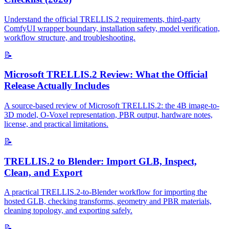
Understand the official TRELLIS.2 requirements, third-party
ComfyUI wrapper boundary, installation safety, model verification,
workflow structure, and troubleshooting.
📝
Microsoft TRELLIS.2 Review: What the Official
Release Actually Includes
A source-based review of Microsoft TRELLIS.2: the 4B image-to-
3D model, O-Voxel representation, PBR output, hardware notes,
license, and practical limitations.
📝
TRELLIS.2 to Blender: Import GLB, Inspect,
Clean, and Export
A practical TRELLIS.2-to-Blender workflow for importing the
hosted GLB, checking transforms, geometry and PBR materials,
cleaning topology, and exporting safely.
📝