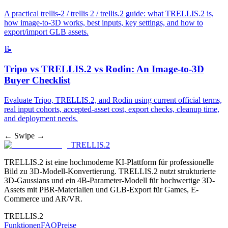
A practical trellis-2 / trellis 2 / trellis.2 guide: what TRELLIS.2 is,
how image-to-3D works, best inputs, key settings, and how to
export/import GLB assets.
📝
Tripo vs TRELLIS.2 vs Rodin: An Image-to-3D
Buyer Checklist
Evaluate Tripo, TRELLIS.2, and Rodin using current official terms,
real input cohorts, accepted-asset cost, export checks, cleanup time,
and deployment needs.
← Swipe →
TRELLIS.2
TRELLIS.2 ist eine hochmoderne KI-Plattform für professionelle
Bild zu 3D-Modell-Konvertierung. TRELLIS.2 nutzt strukturierte
3D-Gaussians und ein 4B-Parameter-Modell für hochwertige 3D-
Assets mit PBR-Materialien und GLB-Export für Games, E-
Commerce und AR/VR.
TRELLIS.2
Funktionen
FAQ
Preise