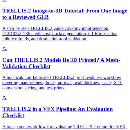
TRELLIS.2 Image-to-3D Tutorial: From One Image
to a Reviewed GLB
A step-by-step TRELLIS.2 guide covering input selection,
512/1024/1536 credit cost, tracked generation, GLB inspection,
failure refunds, and destination-tool validation.
📝
Can TRELLIS.2 Models Be 3D Printed? A Mesh-
Validation Checklist
A practical, non-fabricated TRELLIS.2 print-readiness workflow
covering manifoldness, holes, normals, wall thickness, scale, STL
conversion, slicing, and test prints.
📝
TRELLIS.2 in a VFX Pipeline: An Evaluation
Checklist
A transparent workflow for evaluating TRELLIS.2 output for VFX,