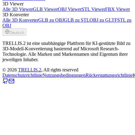
3D Viewer
Alle 3D Viewer
GLB Viewer
OBJ Viewer
STL Viewer
FBX Viewer
3D Konverter
Alle 3D Konverter
GLB zu OBJ
GLB zu STL
OBJ zu GLTF
STL zu
OBJ
Deutsch
TRELLIS.2 ist eine unabhängige Plattform für KI-gestützte Bild zu
3D-Modell-Konvertierung basierend auf Microsoft Research-
Technologie. Alle Marken und Markennamen sind Eigentum ihrer
jeweiligen Inhaber.
©
2026
TRELLIS.2
, All rights reserved
Datenschutzrichtlinie
Nutzungsbedingungen
Rückerstattungsrichtlinie
K