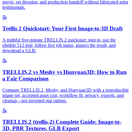
previs, set dressing, and production handoff without fabricated artist
testimonials.
📝
Trellis 2 Quickstart: Your First Image-to-3D Draft
A truthful five-minute TRELLIS.2 quickstart: sign in, use the
eligible 512 trial, follow live job status, inspect the result, and
download a GLB.
📝
TRELLIS.2 vs Meshy vs Hunyuan3D: How to Run
a Fair Comparison
Compare TRELLIS.2, Meshy, and Hunyuan3D with a reproducible
image set, accepted-asset cost, workflow fit, privacy, exports, and
cleanup—not invented star ratings.
📝
TRELLIS.2 (trellis-2) Complete Guide: Image-to-
3D, PBR Textures, GLB Export