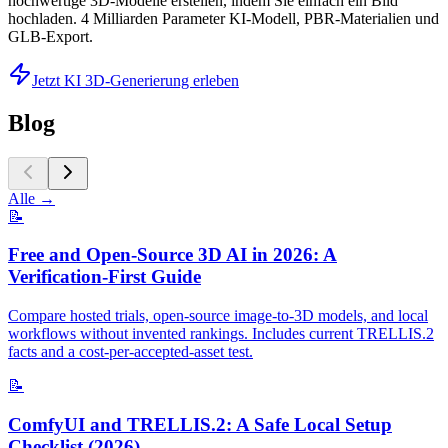
hochwertige 3D-Modelle erstellen, indem Sie einfach ein Bild
hochladen. 4 Milliarden Parameter KI-Modell, PBR-Materialien und
GLB-Export.
Jetzt KI 3D-Generierung erleben
Blog
Alle
→
📝
Free and Open-Source 3D AI in 2026: A
Verification-First Guide
Compare hosted trials, open-source image-to-3D models, and local
workflows without invented rankings. Includes current TRELLIS.2
facts and a cost-per-accepted-asset test.
📝
ComfyUI and TRELLIS.2: A Safe Local Setup
Checklist (2026)