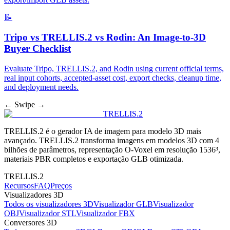
📝
Tripo vs TRELLIS.2 vs Rodin: An Image-to-3D
Buyer Checklist
Evaluate Tripo, TRELLIS.2, and Rodin using current official terms,
real input cohorts, accepted-asset cost, export checks, cleanup time,
and deployment needs.
← Swipe →
TRELLIS.2
TRELLIS.2 é o gerador IA de imagem para modelo 3D mais
avançado. TRELLIS.2 transforma imagens em modelos 3D com 4
bilhões de parâmetros, representação O-Voxel em resolução 1536³,
materiais PBR completos e exportação GLB otimizada.
TRELLIS.2
Recursos
FAQ
Preços
Visualizadores 3D
Todos os visualizadores 3D
Visualizador GLB
Visualizador
OBJ
Visualizador STL
Visualizador FBX
Conversores 3D