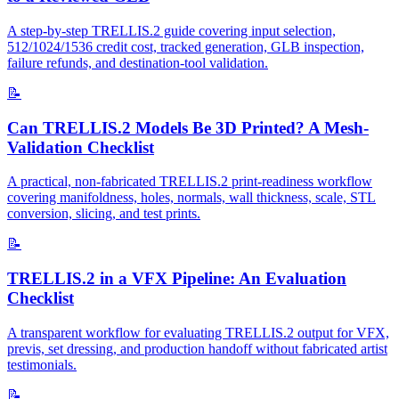
A step-by-step TRELLIS.2 guide covering input selection,
512/1024/1536 credit cost, tracked generation, GLB inspection,
failure refunds, and destination-tool validation.
📝
Can TRELLIS.2 Models Be 3D Printed? A Mesh-
Validation Checklist
A practical, non-fabricated TRELLIS.2 print-readiness workflow
covering manifoldness, holes, normals, wall thickness, scale, STL
conversion, slicing, and test prints.
📝
TRELLIS.2 in a VFX Pipeline: An Evaluation
Checklist
A transparent workflow for evaluating TRELLIS.2 output for VFX,
previs, set dressing, and production handoff without fabricated artist
testimonials.
📝