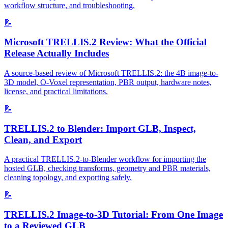
workflow structure, and troubleshooting.
📝
Microsoft TRELLIS.2 Review: What the Official
Release Actually Includes
A source-based review of Microsoft TRELLIS.2: the 4B image-to-
3D model, O-Voxel representation, PBR output, hardware notes,
license, and practical limitations.
📝
TRELLIS.2 to Blender: Import GLB, Inspect,
Clean, and Export
A practical TRELLIS.2-to-Blender workflow for importing the
hosted GLB, checking transforms, geometry and PBR materials,
cleaning topology, and exporting safely.
📝
TRELLIS.2 Image-to-3D Tutorial: From One Image
to a Reviewed GLB