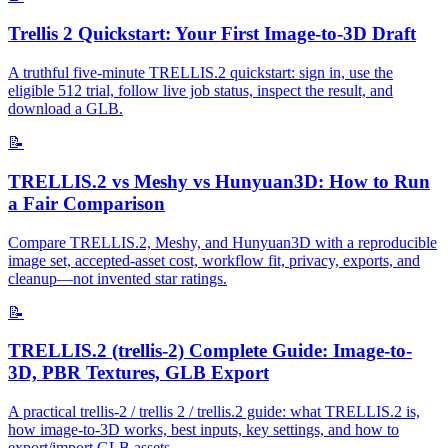
Trellis 2 Quickstart: Your First Image-to-3D Draft
A truthful five-minute TRELLIS.2 quickstart: sign in, use the
eligible 512 trial, follow live job status, inspect the result, and
download a GLB.
📝
TRELLIS.2 vs Meshy vs Hunyuan3D: How to Run
a Fair Comparison
Compare TRELLIS.2, Meshy, and Hunyuan3D with a reproducible
image set, accepted-asset cost, workflow fit, privacy, exports, and
cleanup—not invented star ratings.
📝
TRELLIS.2 (trellis-2) Complete Guide: Image-to-
3D, PBR Textures, GLB Export
A practical trellis-2 / trellis 2 / trellis.2 guide: what TRELLIS.2 is,
how image-to-3D works, best inputs, key settings, and how to
export/import GLB assets.