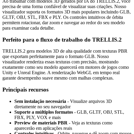
Ao trabalhar com modelos 3D gerados por IA do TRELLIS.2, você
precisa de uma forma confiável de visualizar suas criações. Nosso
visualizador suporta os formatos 3D mais populares incluindo GLB,
GLTF, OBJ, STL, FBX e PLY. Os controles intuitivos de órbita
permitem rotacionar, dar zoom e navegar ao redor do seu modelo
para examinar cada detalhe.
Perfeito para o fluxo de trabalho do TRELLIS.2
TRELLIS.2 gera modelos 3D de alta qualidade com texturas PBR
que exportam perfeitamente para o formato GLB. Nosso
visualizador renderiza essas texturas com precisão, mostrando
exatamente como seu modelo aparecerá em motores de jogos como
Unity e Unreal Engine. A renderização WebGL em tempo real
garante desempenho suave mesmo com malhas complexas.
Principais recursos
Sem instalação necessária
- Visualize arquivos 3D
diretamente no seu navegador
Suporte a múltiplos formatos
- GLB, GLTF, OBJ, STL,
FBX, PLY, VOX e mais
Preview de materiais PBR
- Veja as texturas como
aparecerão em aplicações reais
Controles intuitivos
- Orbite, navegue e dê zoom com mouse