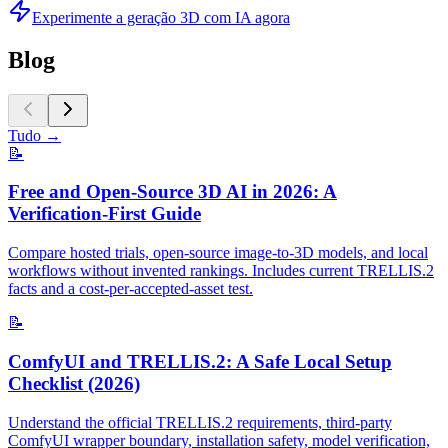
Experimente a geração 3D com IA agora
Blog
Tudo
→
📝
Free and Open-Source 3D AI in 2026: A
Verification-First Guide
Compare hosted trials, open-source image-to-3D models, and local
workflows without invented rankings. Includes current TRELLIS.2
facts and a cost-per-accepted-asset test.
📝
ComfyUI and TRELLIS.2: A Safe Local Setup
Checklist (2026)
Understand the official TRELLIS.2 requirements, third-party
ComfyUI wrapper boundary, installation safety, model verification,