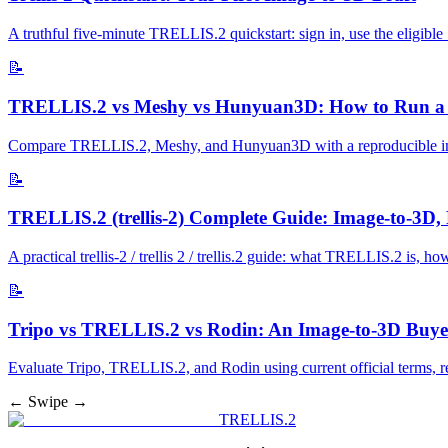
A truthful five-minute TRELLIS.2 quickstart: sign in, use the eligible 
📝
TRELLIS.2 vs Meshy vs Hunyuan3D: How to Run a
Compare TRELLIS.2, Meshy, and Hunyuan3D with a reproducible image 
📝
TRELLIS.2 (trellis-2) Complete Guide: Image-to-3D
A practical trellis-2 / trellis 2 / trellis.2 guide: what TRELLIS.2 is,
📝
Tripo vs TRELLIS.2 vs Rodin: An Image-to-3D Buyer
Evaluate Tripo, TRELLIS.2, and Rodin using current official terms, re
← Swipe →
TRELLIS.2