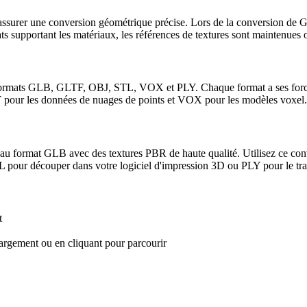
r assurer une conversion géométrique précise. Lors de la conversion de 
ats supportant les matériaux, les références de textures sont maintenues 
les formats GLB, GLTF, OBJ, STL, VOX et PLY. Chaque format a ses fo
Y pour les données de nuages de points et VOX pour les modèles voxel.
u format GLB avec des textures PBR de haute qualité. Utilisez ce conve
L pour découper dans votre logiciel d'impression 3D ou PLY pour le tra
t
hargement ou en cliquant pour parcourir