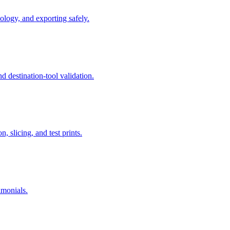
logy, and exporting safely.
 destination-tool validation.
 slicing, and test prints.
imonials.