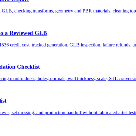
 GLB, checking transforms, geometry and PBR materials, cleaning topo
to a Reviewed GLB
6 credit cost, tracked generation, GLB inspection, failure refunds, and
ation Checklist
ng manifoldness, holes, normals, wall thickness, scale, STL conversion,
ist
s, set dressing, and production handoff without fabricated artist test