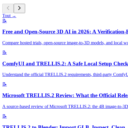
Tout
→
📝
Free and Open-Source 3D AI in 2026: A Verification-
Compare hosted trials, open-source image-to-3D models, and local wor
📝
ComfyUI and TRELLIS.2: A Safe Local Setup Checkl
Understand the official TRELLIS.2 requirements, third-party ComfyUI 
📝
Microsoft TRELLIS.2 Review: What the Official Relea
A source-based review of Microsoft TRELLIS.2: the 4B image-to-3D mo
📝
TRELLIS.2 to Blender: Import GLB, Inspect, Clean,