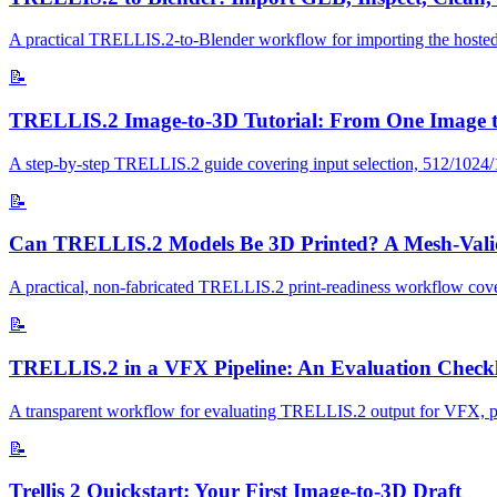
A practical TRELLIS.2-to-Blender workflow for importing the hosted
📝
TRELLIS.2 Image-to-3D Tutorial: From One Image 
A step-by-step TRELLIS.2 guide covering input selection, 512/1024/153
📝
Can TRELLIS.2 Models Be 3D Printed? A Mesh-Valid
A practical, non-fabricated TRELLIS.2 print-readiness workflow coveri
📝
TRELLIS.2 in a VFX Pipeline: An Evaluation Checkl
A transparent workflow for evaluating TRELLIS.2 output for VFX, previ
📝
Trellis 2 Quickstart: Your First Image-to-3D Draft