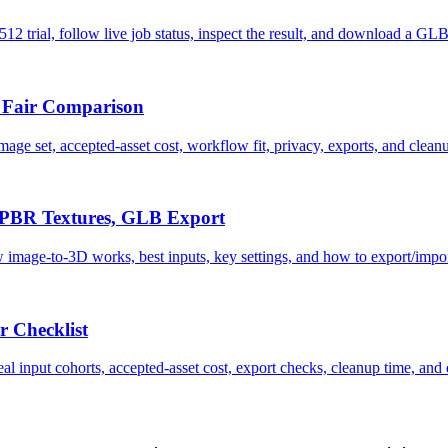
512 trial, follow live job status, inspect the result, and download a GLB
 Fair Comparison
set, accepted-asset cost, workflow fit, privacy, exports, and cleanu
, PBR Textures, GLB Export
 how image-to-3D works, best inputs, key settings, and how to export/imp
 Checklist
al input cohorts, accepted-asset cost, export checks, cleanup time, an