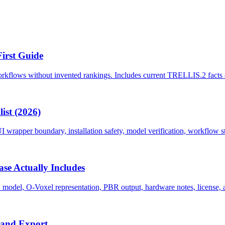
First Guide
kflows without invented rankings. Includes current TRELLIS.2 facts an
ist (2026)
wrapper boundary, installation safety, model verification, workflow st
se Actually Includes
del, O-Voxel representation, PBR output, hardware notes, license, and
 and Export