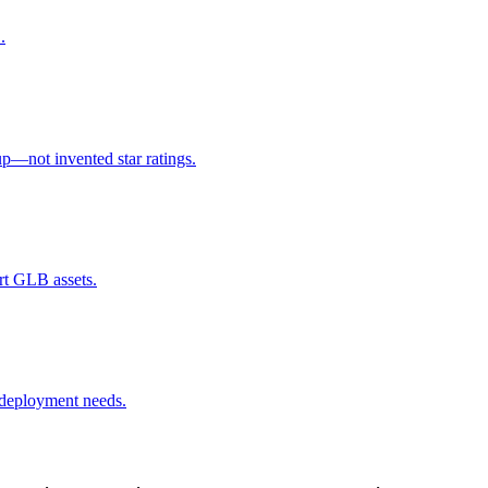
.
p—not invented star ratings.
ort GLB assets.
d deployment needs.