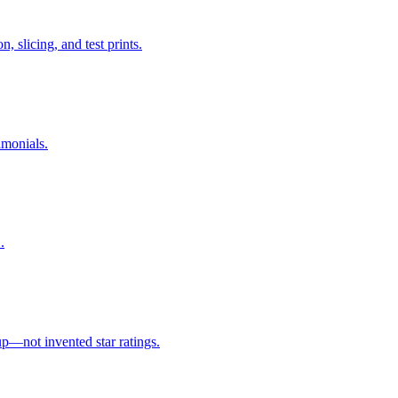
 slicing, and test prints.
imonials.
.
p—not invented star ratings.