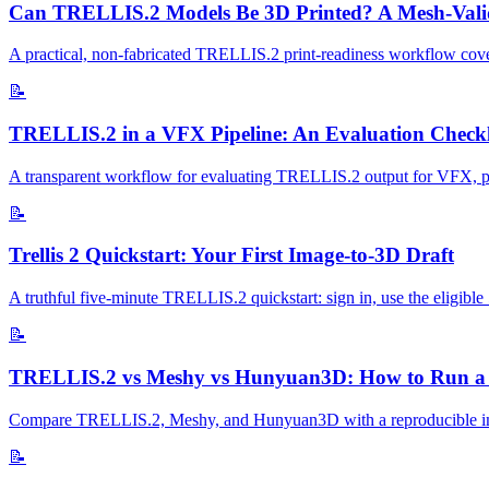
Can TRELLIS.2 Models Be 3D Printed? A Mesh-Valid
A practical, non-fabricated TRELLIS.2 print-readiness workflow coveri
📝
TRELLIS.2 in a VFX Pipeline: An Evaluation Checkl
A transparent workflow for evaluating TRELLIS.2 output for VFX, previ
📝
Trellis 2 Quickstart: Your First Image-to-3D Draft
A truthful five-minute TRELLIS.2 quickstart: sign in, use the eligible 
📝
TRELLIS.2 vs Meshy vs Hunyuan3D: How to Run a
Compare TRELLIS.2, Meshy, and Hunyuan3D with a reproducible image 
📝