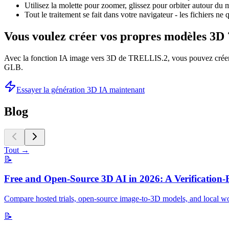
Utilisez la molette pour zoomer, glissez pour orbiter autour du 
Tout le traitement se fait dans votre navigateur - les fichiers ne 
Vous voulez créer vos propres modèles 3D 
Avec la fonction IA image vers 3D de TRELLIS.2, vous pouvez créer 
GLB.
Essayer la génération 3D IA maintenant
Blog
Tout
→
📝
Free and Open-Source 3D AI in 2026: A Verification-
Compare hosted trials, open-source image-to-3D models, and local wor
📝