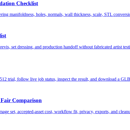
ation Checklist
ng manifoldness, holes, normals, wall thickness, scale, STL conversion,
ist
s, set dressing, and production handoff without fabricated artist test
512 trial, follow live job status, inspect the result, and download a GLB
 Fair Comparison
set, accepted-asset cost, workflow fit, privacy, exports, and cleanu