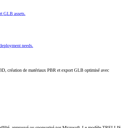
ort GLB assets.
d deployment needs.
on 3D, création de matériaux PBR et export GLB optimisé avec
as affilié, approuvé ou sponsorisé par Microsoft. Le modèle TRELLIS