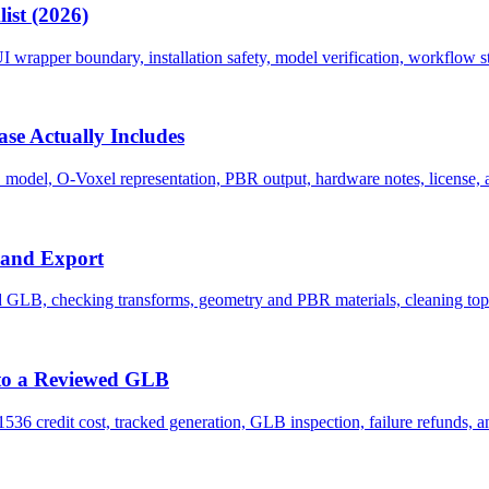
ist (2026)
wrapper boundary, installation safety, model verification, workflow st
se Actually Includes
del, O-Voxel representation, PBR output, hardware notes, license, and
 and Export
 GLB, checking transforms, geometry and PBR materials, cleaning topo
to a Reviewed GLB
6 credit cost, tracked generation, GLB inspection, failure refunds, and