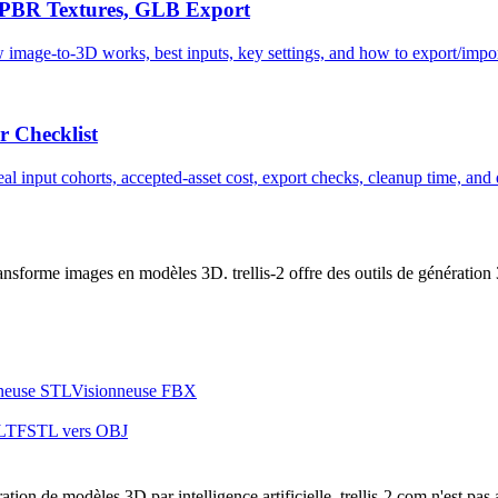
, PBR Textures, GLB Export
 how image-to-3D works, best inputs, key settings, and how to export/imp
 Checklist
al input cohorts, accepted-asset cost, export checks, cleanup time, an
ansforme images en modèles 3D. trellis-2 offre des outils de générati
neuse STL
Visionneuse FBX
GLTF
STL vers OBJ
ion de modèles 3D par intelligence artificielle. trellis-2.com n'est p