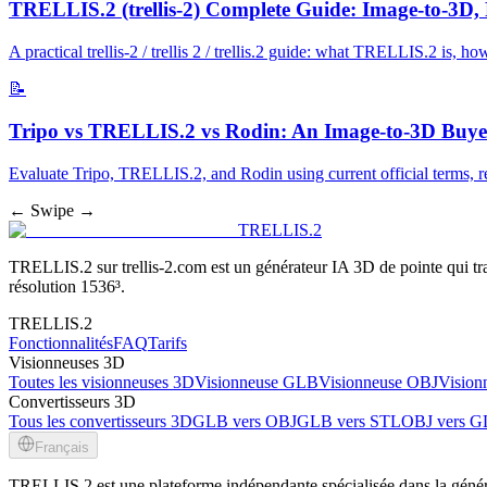
TRELLIS.2 (trellis-2) Complete Guide: Image-to-3D
A practical trellis-2 / trellis 2 / trellis.2 guide: what TRELLIS.2 is,
📝
Tripo vs TRELLIS.2 vs Rodin: An Image-to-3D Buyer
Evaluate Tripo, TRELLIS.2, and Rodin using current official terms, re
← Swipe →
TRELLIS.2
TRELLIS.2 sur trellis-2.com est un générateur IA 3D de pointe qui tr
résolution 1536³.
TRELLIS.2
Fonctionnalités
FAQ
Tarifs
Visionneuses 3D
Toutes les visionneuses 3D
Visionneuse GLB
Visionneuse OBJ
Vision
Convertisseurs 3D
Tous les convertisseurs 3D
GLB vers OBJ
GLB vers STL
OBJ vers 
Français
TRELLIS.2 est une plateforme indépendante spécialisée dans la générat