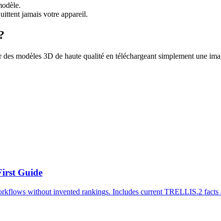
modèle.
quittent jamais votre appareil.
?
des modèles 3D de haute qualité en téléchargeant simplement une imag
First Guide
kflows without invented rankings. Includes current TRELLIS.2 facts an