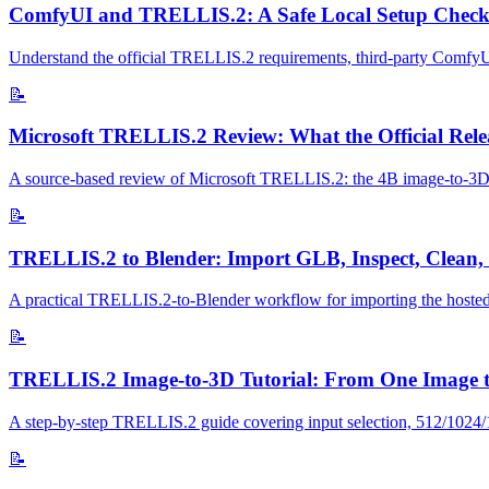
ComfyUI and TRELLIS.2: A Safe Local Setup Checkl
Understand the official TRELLIS.2 requirements, third-party ComfyUI 
📝
Microsoft TRELLIS.2 Review: What the Official Relea
A source-based review of Microsoft TRELLIS.2: the 4B image-to-3D mo
📝
TRELLIS.2 to Blender: Import GLB, Inspect, Clean,
A practical TRELLIS.2-to-Blender workflow for importing the hosted
📝
TRELLIS.2 Image-to-3D Tutorial: From One Image 
A step-by-step TRELLIS.2 guide covering input selection, 512/1024/153
📝