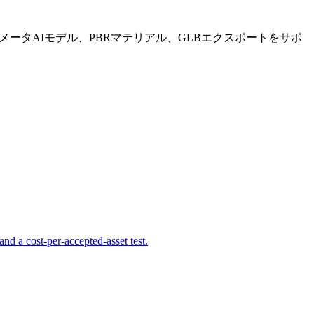
ラメータAIモデル、PBRマテリアル、GLBエクスポートをサポ
d a cost-per-accepted-asset test.