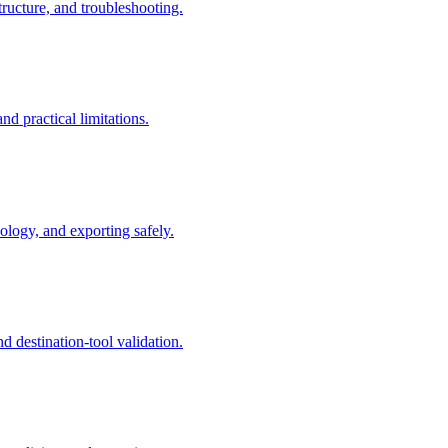
ructure, and troubleshooting.
 practical limitations.
logy, and exporting safely.
 destination-tool validation.