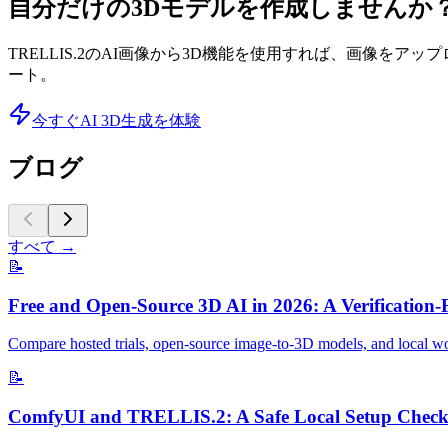
自分だけの3Dモデルを作成しませんか
TRELLIS.2のAI画像から3D機能を使用すれば、画像をア
ート。
今すぐAI 3D生成を体験
ブログ
すべて
→
📝
Free and Open-Source 3D AI in 2026: A Verification-
Compare hosted trials, open-source image-to-3D models, and local wor
📝
ComfyUI and TRELLIS.2: A Safe Local Setup Checkl