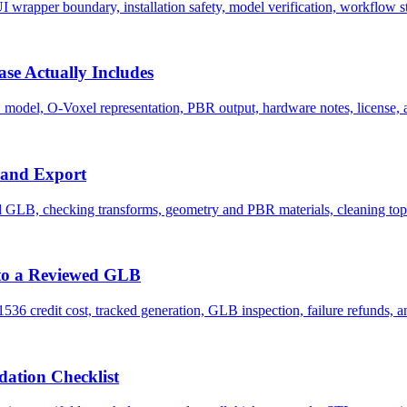
wrapper boundary, installation safety, model verification, workflow st
se Actually Includes
del, O-Voxel representation, PBR output, hardware notes, license, and
 and Export
 GLB, checking transforms, geometry and PBR materials, cleaning topo
to a Reviewed GLB
6 credit cost, tracked generation, GLB inspection, failure refunds, and
ation Checklist