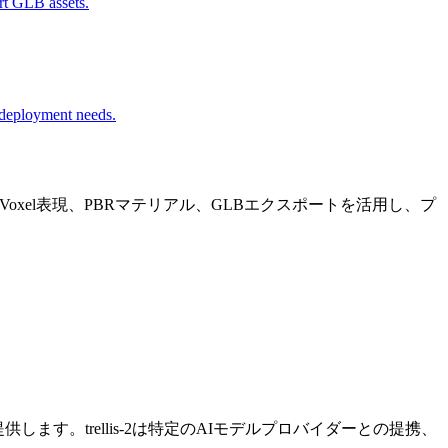
ort GLB assets.
d deployment needs.
度O-Voxel表現、PBRマテリアル、GLBエクスポートを活用し、プ
を提供します。trellis-2は特定のAIモデルプロバイダーとの提携、