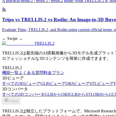
A practical trellis-2 / trellis 2 / trellis.2 guide: what TRELLIS.2 is,
📝
Tripo vs TRELLIS.2 vs Rodin: An Image-to-3D Buyer
Evaluate Tripo, TRELLIS.2, and Rodin using current official terms, re
← Swipe →
TRELLIS.2
TRELLIS.2は最先端のAI搭載画像から3Dモデル生成プラットフ
ロフェッショナルな3Dコンテンツを簡単に作成できます。
TRELLIS.2
機能一覧
よくある質問
料金プラン
3Dビューア
すべての3Dビューア
GLBビューア
OBJビューア
STLビューア
3Dコンバータ
すべての3Dコンバータ
GLBからOBJ
GLBからSTL
OBJからGL
日本語
TRELLIS.2は独立したプラットフォームで、Microsoft R