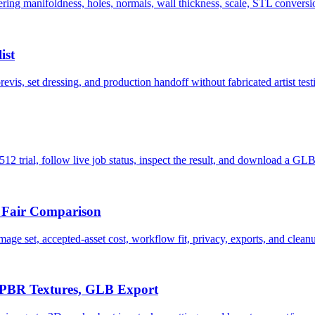
ng manifoldness, holes, normals, wall thickness, scale, STL conversion,
ist
s, set dressing, and production handoff without fabricated artist test
512 trial, follow live job status, inspect the result, and download a GLB
 Fair Comparison
set, accepted-asset cost, workflow fit, privacy, exports, and cleanu
, PBR Textures, GLB Export