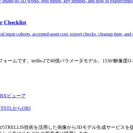
 how image-to-3D works, best inputs, key settings, and how to export/imp
 Checklist
al input cohorts, accepted-asset cost, export checks, cleanup time, an
ォームです。trellis-2で40億パラメータモデル、1536³解像
FBXビューア
TF
STLからOBJ
esearchのTRELLIS技術を活用した画像から3Dモデル生成サービス