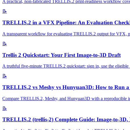
A practical, non-fabricated TRELLIS.2 print-readiness workflow coveri
📝
TRELLIS.2 in a VFX Pipeline: An Evaluation Checkl
A transparent workflow for evaluating TRELLIS.2 output for VFX, previ
📝
Trellis 2 Quickstart: Your First Image-to-3D Draft
A truthful five-minute TRELLIS.2 quickstart: sign in, use the eligible 
📝
TRELLIS.2 vs Meshy vs Hunyuan3D: How to Run a
Compare TRELLIS.2, Meshy, and Hunyuan3D with a reproducible image 
📝
TRELLIS.2 (trellis-2) Complete Guide: Image-to-3D