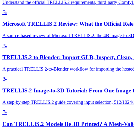
Understand the official TRELLIS.2 requirements, third-party ComfyUI 
📝
Microsoft TRELLIS.2 Review: What the Official Relea
A source-based review of Microsoft TRELLIS.2: the 4B image-to-3D mo
📝
TRELLIS.2 to Blender: Import GLB, Inspect, Clean,
A practical TRELLIS.2-to-Blender workflow for importing the hosted
📝
TRELLIS.2 Image-to-3D Tutorial: From One Image 
A step-by-step TRELLIS.2 guide covering input selection, 512/1024/153
📝
Can TRELLIS.2 Models Be 3D Printed? A Mesh-Valid