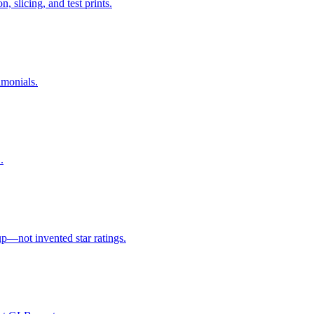
 slicing, and test prints.
imonials.
.
p—not invented star ratings.